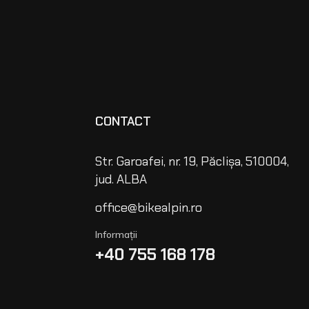
CONTACT
Str. Garoafei, nr. 19, Păclișa, 510004,
jud. ALBA
office@bikealpin.ro
Informații
+40 755 168 178